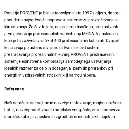
Podjetje PROVENT je bilo ustanovljeno leta 1997 s ciljem, da trgu
ponudimo najvarčnejše naprave in sisteme za prezračevanje in
klimatizacijo. Že čez tri leta, na prelomu tisočletja, smo ustvarili
prvo generacijo profesionalnih varčnih nap MEDIA. V naslednjih
letih je ta zaživela v več kot 400 profesionalnih kuhinjah. Dvajset
let razvoja po ustanovitvi smo ustvarili celovit sistem
prezračevanja profesionalnih kuhinj. PROVENT prezračevalni
sistem je edinstvena kombinacija samodejnega ustvarjanja
idealnih razmer za delo in doseganja izjemnih prihrankov pri
energiji in vzdrževalnih stroških, ki ji na trgu ni para.
Reference
Naši naročniki so majhne in največje restavracije, majhni družinski
hoteli, največji hoteli znanih hotelskih verig, šole, vrtci, domovi za
starejše, kuhinje v poslovnih zgradbah in industrijskih objektih.